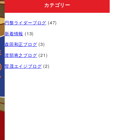
カテゴリー
円盤ライダーブログ
(47)
新着情報
(13)
森田和正ブログ
(3)
渡部将之ブログ
(21)
賢茂エイジブログ
(2)