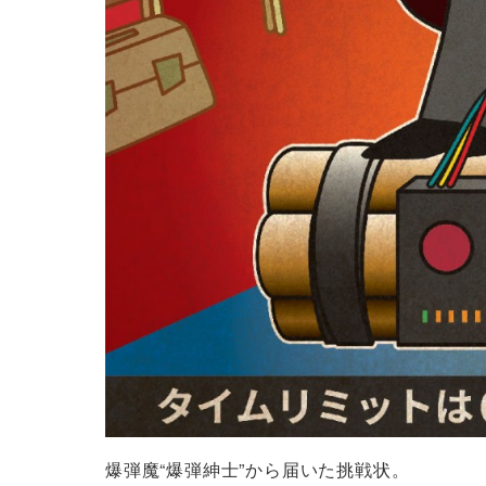
爆弾魔“爆弾紳士”から届いた挑戦状。