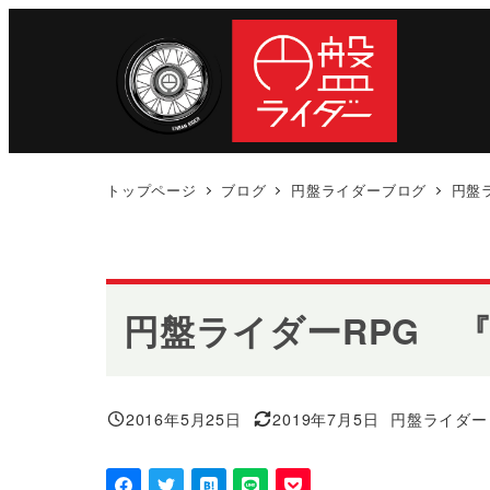
メ
イ
ン
コ
ン
テ
トップページ
ブログ
円盤ライダーブログ
円盤
ン
ツ
へ
移
円盤ライダーRPG 
動
2016年5月25日
2019年7月5日
円盤ライダー
投稿日
更新日
著
者