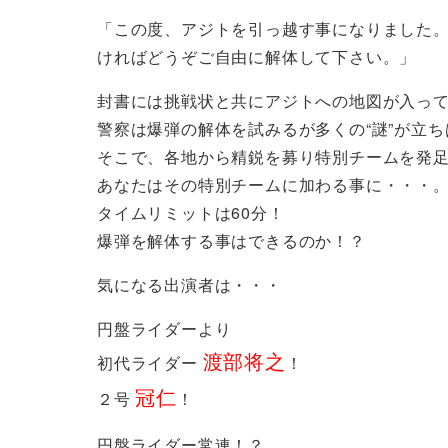
「この度、アジトを引っ越す事になりました
ければどうぞご自由に解体して下さい。」
封書には挑戦状と共にアジトへの地図が入っ
警察は爆弾の解体を試みるが多くの“謎”が立
そこで、各地から精鋭を募り特別チームを発
あなたはその特別チームに加わる事に・・・
タイムリミットは60分！
爆弾を解体する事はできるのか！？
気になる出演者は・・・
円盤ライダーより
渡部将之
初代ライダー
！
冠仁
２号
！
円盤ライダー常連！？