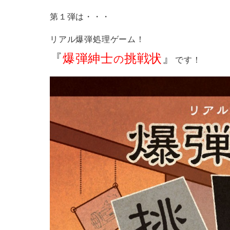
第１弾は・・・
リアル爆弾処理ゲーム！
『
爆弾紳士
挑戦状
』
の
です！