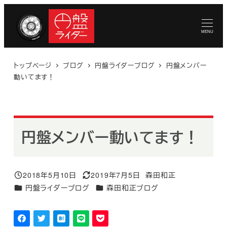
メ
イ
MENU
ン
コ
トップページ
ブログ
円盤ライダーブログ
円盤メンバー
ン
動いてます！
テ
ン
ツ
へ
円盤メンバー動いてます！
移
動
2018年5月10日
2019年7月5日
森田和正
投稿日
更新日
著
カテゴリー
カテゴリー
円盤ライダーブログ
森田和正ブログ
者