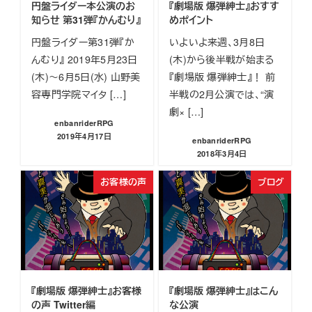
円盤ライダー本公演のお
『劇場版 爆弾紳士』おすす
知らせ 第31弾『かんむり』
めポイント
円盤ライダー第31弾『か
いよいよ来週、3月8日
んむり』 2019年5月23日
(木)から後半戦が始まる
(木)～6月5日(水) 山野美
『劇場版 爆弾紳士』！ 前
容専門学院マイタ […]
半戦の2月公演では、“演
劇× […]
enbanriderRPG
2019年4月17日
enbanriderRPG
投稿日
2018年3月4日
投稿日
お客様の声
ブログ
『劇場版 爆弾紳士』お客様
『劇場版 爆弾紳士』はこん
の声 Twitter編
な公演