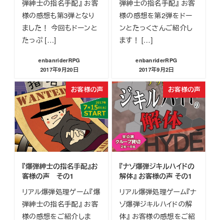
弾紳士の指名手配』 お客
弾紳士の指名手配』 お客
様の感想も第3弾となり
様の感想を第2弾をドー
ました！ 今回もドーンと
ンとたっくさんご紹介し
たっぷ […]
ます！ […]
enbanriderRPG
enbanriderRPG
2017年9月20日
2017年9月2日
投稿日
投稿日
お客様の声
お客様の声
『爆弾紳士の指名手配』お
『ナゾ爆弾ジキルハイドの
客様の声 その1
解体』 お客様の声 その1
リアル爆弾処理ゲーム『爆
リアル爆弾処理ゲーム『ナ
弾紳士の指名手配』 お客
ゾ爆弾ジキルハイドの解
様の感想をご紹介しま
体』 お客様の感想をご紹