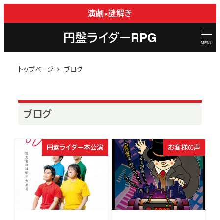
メ
演劇×謎解き
イ
円盤ライダーRPG
ン
MENU
コ
ン
トップページ
ブログ
テ
ン
ツ
ブログ
へ
移
動
円盤ライダー本公演
お客様の声