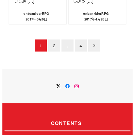
つも通 […]
しかっ […]
enbanriderRPG
enbanriderRPG
2017年5月6日
2017年4月28日
投稿日
投稿日
投
1
2
…
4
稿
の
ペ
Twitter
Facebook
Instagram
ー
ジ
送
CONTENTS
り