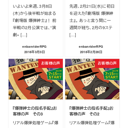
いよいよ来週、3月8日
先週、2月21日(水)に初日
(木)から後半戦が始まる
を迎えた『劇場版 爆弾紳
『劇場版 爆弾紳士』！ 前
士』。 あっと言う間に一
半戦の2月公演では、“演
週間が経ち、2月の9ステ
劇× […]
[…]
enbanriderRPG
enbanriderRPG
2018年3月3日
2018年2月28日
投稿日
投稿日
お客様の声
お客様の声
『爆弾紳士の指名手配』お
『爆弾紳士の指名手配』お
客様の声 その3
客様の声 その2
リアル爆弾処理ゲーム『爆
リアル爆弾処理ゲーム『爆